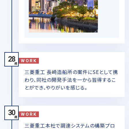
28
WORK
歳
三菱重工 長崎造船所の案件にSEとして携
わり、同社の開発手法を一から習得するこ
とができ、やりがいを感じる。
30
WORK
歳
三菱重工本社で調達システムの構築プロ