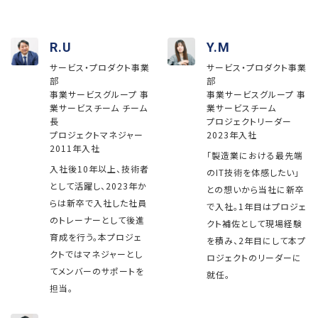
R.U
Y.M
サービス・プロダクト事業
サービス・プロダクト事業
部
部
事業サービスグループ 事
事業サービスグループ 事
業サービスチーム チーム
業サービスチーム
長
プロジェクトリーダー
プロジェクトマネジャー
2023年入社
2011年入社
「製造業における最先端
入社後10年以上、技術者
のIT技術を体感したい」
として活躍し、2023年か
との想いから当社に新卒
らは新卒で入社した社員
で入社。1年目はプロジェ
のトレーナーとして後進
クト補佐として現場経験
育成を行う。本プロジェ
を積み、2年目にして本プ
クトではマネジャーとし
ロジェクトのリーダーに
てメンバーのサポートを
就任。
担当。