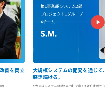
改善を両立
大規模システムの開発を通じて、
磨き続ける。
環境
# 大規模システム開発
# 専門性を磨く
# 要件定義か