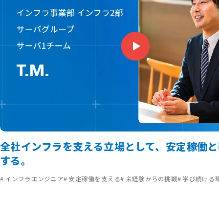
全社インフラを支える立場として、安定稼働と
する。
# インフラエンジニア
# 安定稼働を支える
# 未経験からの挑戦
# 学び続ける