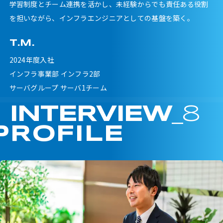
学習制度とチーム連携を活かし、未経験からでも責任ある役割
を担いながら、
インフラエンジニアとしての基盤を築く。
T.M.
2024年度入社
インフラ事業部 インフラ2部
サーバグループ サーバ1チーム
INTERVIEW
_8
PROFILE