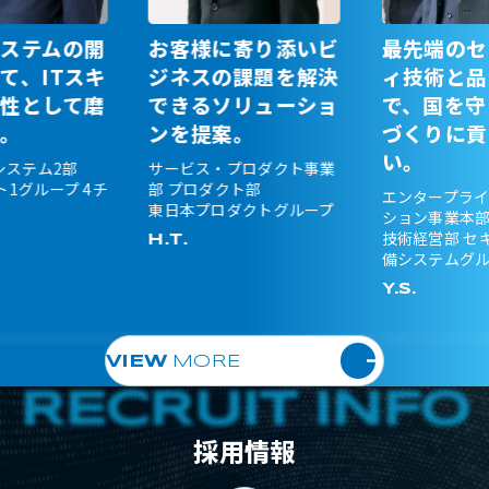
ステムの開
お客様に寄り添いビ
最先端のセ
て、ITスキ
ジネスの課題を解決
ィ技術と品
性として磨
できるソリューショ
で、国を守
る。
ンを提案。
づくりに貢
い。
システム2部
サービス・プロダクト事業
1グループ 4チ
部 プロダクト部
エンタープラ
東日本プロダクトグループ
ション事業本部
技術経営部 セ
H.T.
備システムグ
Y.S.
VIEW
MORE
採用情報